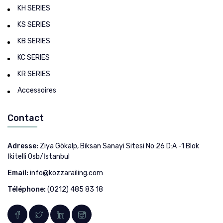
KH SERIES
KS SERIES
KB SERIES
KC SERIES
KR SERIES
Accessoires
Contact
Adresse:
Ziya Gökalp, Biksan Sanayi Sitesi No:26 D:A -1 Blok
İkitelli Osb/İstanbul
Email:
info@kozzarailing.com
Téléphone:
(0212) 485 83 18