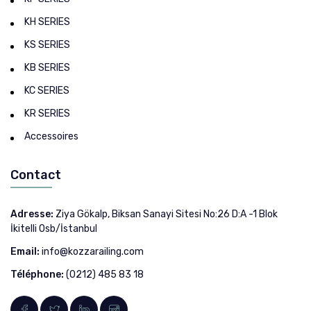
KH SERIES
KS SERIES
KB SERIES
KC SERIES
KR SERIES
Accessoires
Contact
Adresse:
Ziya Gökalp, Biksan Sanayi Sitesi No:26 D:A -1 Blok
İkitelli Osb/İstanbul
Email:
info@kozzarailing.com
Téléphone:
(0212) 485 83 18