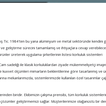
ış Tic. 1984'ten bu yana alüminyum ve metal sektöründe kendini ge
e geliştirme sürecini tamamlamış ve ihtiyaçlara cevap verebilecek 
rünler üreterek uygulama şirketlerinin listesi korkuluk sistemleri
 Cam sadeliği ile klasik korkuluklardan ziyade mükemmeliyetçi imajı
e kuvvet ölçümleri mimarların beklentilerine göre tasarlanmış ve üre
na mekanlarımızda, sistemlerimizde kullanılan özel tasarımlar ç
erinden biridir. Ekibimizin çalışma prensibi, tüm korkuluk sistemle
çi çözümler geliştirmemizi sağlar. Müşterilerimize olağanüstü bir 