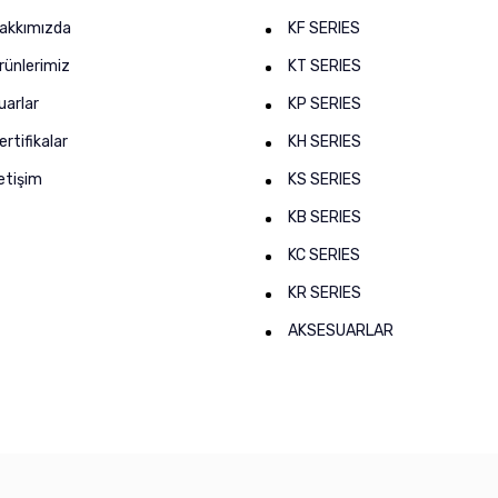
akkımızda
KF SERIES
rünlerimiz
KT SERIES
uarlar
KP SERIES
ertifikalar
KH SERIES
letişim
KS SERIES
KB SERIES
KC SERIES
KR SERIES
AKSESUARLAR