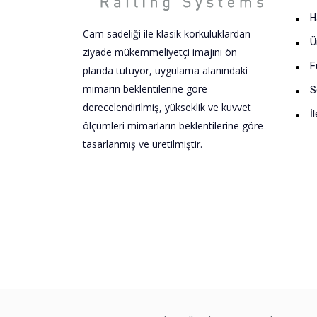
H
Cam sadeliği ile klasik korkuluklardan
Ü
ziyade mükemmeliyetçi imajını ön
F
planda tutuyor, uygulama alanındaki
mimarın beklentilerine göre
S
derecelendirilmiş, yükseklik ve kuvvet
İ
ölçümleri mimarların beklentilerine göre
tasarlanmış ve üretilmiştir.