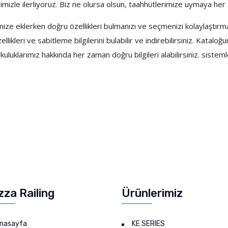
kibimizle ilerliyoruz. Biz ne olursa olsun, taahhütlerimize uymaya her
erinize eklerken doğru özellikleri bulmanızı ve seçmenizi kolaylaştı
ellikleri ve sabitleme bilgilerini bulabilir ve indirebilirsiniz. Kat
korkuluklarımız hakkında her zaman doğru bilgileri alabilirsiniz. siste
zza Railing
Ürünlerimiz
nasayfa
KE SERIES