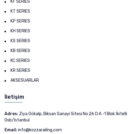
KF SERIES
KT SERIES
KP SERIES
KH SERIES
KS SERIES
KB SERIES
KC SERIES
KR SERIES
AKSESUARLAR
İletişim
Adres:
Ziya Gökalp, Biksan Sanayi Sitesi No:26 D:A -1 Blok İkitelli
Osb/İstanbul
Email:
info@kozzarailing.com